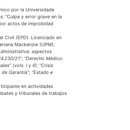
mico por la Universidade
: “Culpa y error grave en la
 por actos de improbidad
l Civil (EPD). Licenciado en
teriana Mackenzie (UPM);
dministrativa: aspectos
14.230/21”
;
“Derecho Médico:
es” (vols. I y II)
;
“Crisis
s de Garantía”
;
“Estado e
ticipante en actividades
ebates y tribunales de trabajos