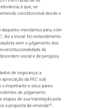
/2019 em razão de se
elevância, e que, se
a emenda constitucional desde o
to daqueles
mandamus
para, com
, diz a inicial. No entendimento
 paulista sem o julgamento dos
nconstitucionalidade da
a desordem social e de perigosa
ados de segurança, a
e apreciação da PEC sob
m o impetrante e seus pares
endentes de julgamento
as etapas de sua tramitação pela
ece a proposta de emenda?”,