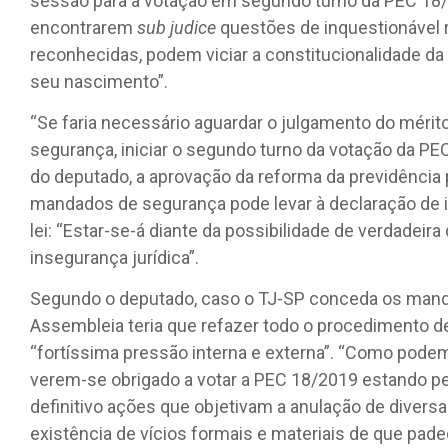
sessão para a votação em segundo turno da PEC 18
encontrarem
sub judice
questões de inquestionável r
reconhecidas, podem viciar a constitucionalidade d
seu nascimento”.
“Se faria necessário aguardar o julgamento do méri
segurança, iniciar o segundo turno da votação da PEC”
do deputado, a aprovação da reforma da previdência
mandados de segurança pode levar à declaração de i
lei: “Estar-se-á diante da possibilidade de verdadeir
insegurança jurídica”.
Segundo o deputado, caso o TJ-SP conceda os mand
Assembleia teria que refazer todo o procedimento d
“fortíssima pressão interna e externa”. “Como pode
verem-se obrigado a votar a PEC 18/2019 estando p
definitivo ações que objetivam a anulação de divers
existência de vícios formais e materiais de que pad