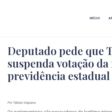
INÍCIO
A
Deputado pede que 
suspenda votação da
previdência estadual
Por Tábata Viapiana
Os parlamentares são possuidores de legítimo inter